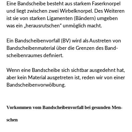
Eine Band­schei­be besteht aus star­kem Faser­knor­pel
und liegt zwi­schen zwei Wir­bel­knor­pel. Des Wei­te­ren
ist sie von star­ken Liga­men­ten (Bän­dern) umge­ben
was ein „her­aus­rut­schen“ unmög­lich macht.
Ein Band­schei­ben­vor­fall (BV) wird als Aus­tre­ten von
Band­schei­ben­ma­te­ri­al über die Gren­zen des Band­
schei­ben­rau­mes defi­niert.
Wenn eine Band­schei­be sich sicht­bar aus­ge­dehnt hat,
aber kein Mate­ri­al aus­ge­tre­ten ist, reden wir von einer
Band­schei­ben­vor­wöl­bung.
Vor­kom­men vom Band­schei­ben­vor­fall bei gesun­den Men­
schen