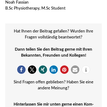
Noah Fas­si­an
B.Sc Phy­sio­the­ra­py, M.Sc Stu­dent
Hat Ihnen der Bei­trag gefal­len? Wur­den Ihre
Fra­gen voll­stän­dig beant­wor­tet?
Dann tei­len Sie den Bei­trag ger­ne mit Ihren
Bekann­ten, Freun­den und Kol­le­gen!
Sind Fra­gen offen geblie­ben? Haben Sie eine
ande­re Mei­nung?
Hin­ter­las­sen Sie mir unten ger­ne einen Kom­