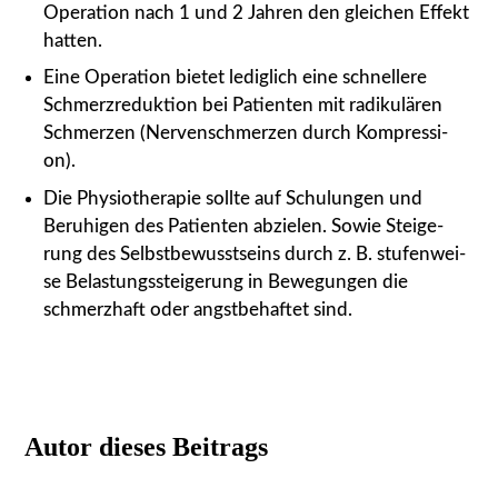
Ope­ra­ti­on nach 1 und 2 Jah­ren den glei­chen Effekt
hat­ten.
Eine Ope­ra­ti­on bie­tet ledig­lich eine schnel­le­re
Schmerz­re­duk­ti­on bei Pati­en­ten mit radi­ku­lä­ren
Schmer­zen (Ner­ven­schmer­zen durch Kom­pres­si­
on).
Die Phy­sio­the­ra­pie soll­te auf Schu­lun­gen und
Beru­hi­gen des Pati­en­ten abzie­len. Sowie Stei­ge­
rung des Selbst­be­wusst­seins durch z. B. stu­fen­wei­
se Belas­tungs­stei­ge­rung in Bewe­gun­gen die
schmerz­haft oder angst­be­haf­tet sind.
Autor die­ses Bei­trags