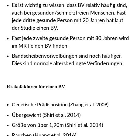
Es ist wich­tig zu wis­sen, dass BV rela­tiv häu­fig sind,
auch bei gesunden/​schmerzfreien Men­schen. Fast
jede drit­te gesun­de Per­son mit 20 Jah­ren hat laut
der Stu­die einen BV.
Fast jede zwei­te gesun­de Per­son mit 80 Jah­ren wird
im MRT einen BV fin­den.
Band­schei­ben­vor­wöl­bun­gen sind noch häu­fi­ger.
Dies sind nor­ma­le alters­be­ding­te Ver­än­de­run­gen.
Risi­ko­fak­to­ren für einen BV
Gene­ti­sche Prä­dis­po­si­ti­on (Zhang et al. 2009)
Über­ge­wicht (Shiri et al. 2014)
Grö­ße von über 1,90m (Shiri et al. 2014)
Rau­chen (Huang et al. 2016)