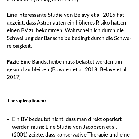
Eine inter­es­san­te Stu­die von Bela­vy et al. 2016 hat
gezeigt, dass Astro­nau­ten ein höhe­res Risi­ko hat­ten
einen BV zu bekom­men. Wahr­schein­lich durch die
Schwel­lung der Ban­schei­be bedingt durch die Schwe­
re­lo­sig­keit.
Fazit:
Eine Band­schei­be muss belas­tet wer­den um
gesund zu blei­ben (Bow­den et al. 2018, Bela­vy et al.
2017)
The­ra­pie­op­tio­nen:
Ein BV bedeu­tet nicht, dass man direkt ope­riert
wer­den muss: Eine Stu­die von Jacob­son et al.
(2001) zeig­te, dass kon­ser­va­ti­ve The­ra­pie und eine