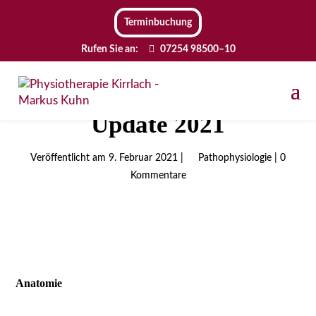
Ter­min­bu­chung
Rufen Sie an:
07254 98500–10
Band­schei­ben­vor­fall
Update 2021
9. Februar 2021
|
Pathophysiologie
|
0
Kommentare
Ana­to­mie