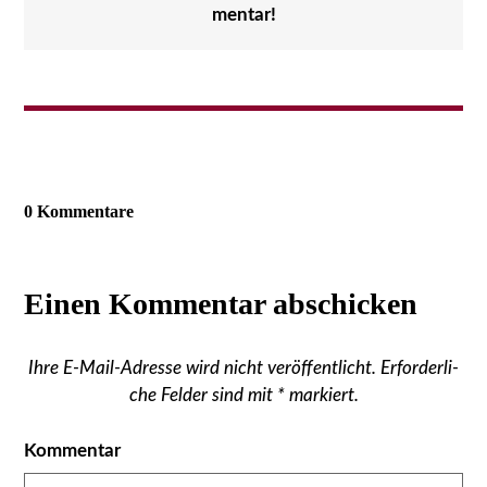
men­tar!
0 Kom­men­ta­re
Einen Kom­men­tar abschi­cken
Ihre E‑Mail-Adres­se wird nicht ver­öf­fent­licht.
Erfor­der­li­
che Fel­der sind mit
*
mar­kiert.
Kom­men­tar