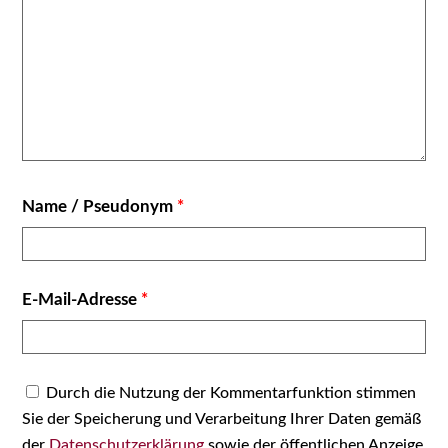
Name /​ Pseud­onym
*
E‑Mail-Adres­se
*
Durch die Nut­zung der Kom­men­tar­funk­ti­on stim­men
Sie der Spei­che­rung und Ver­ar­bei­tung Ihrer Daten gemäß
der
Daten­schutz­er­klä­rung
sowie der öffent­li­chen Anzei­ge